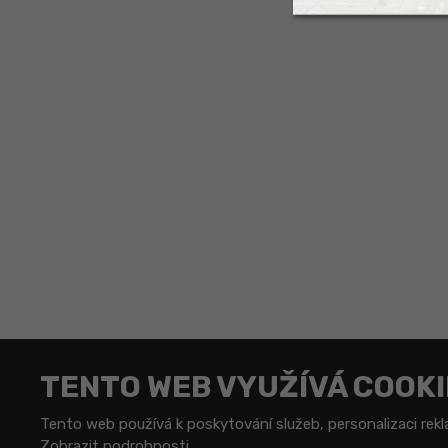
TENTO WEB VYUŽÍVÁ COOKI
Tento web používá k poskytování služeb, personalizaci rek
Zobrazit podrobnosti
Tento web je chráněn pomocí 