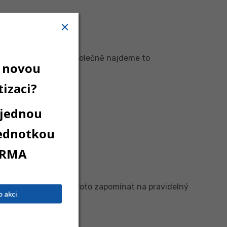
 po její realizaci. Společně najdeme to
 novou
izaci?
 jednou
jednotkou
RMA
žitě starat. Nesmíme proto zapomínat na pravidelný
o akci