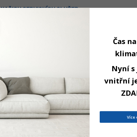
 NAŠICH SERVISNÍCH SLUŽEB
áš AIR
02. 12. 2020
Klimatizace
Tepelná čerpadla
Servis
ás světem klimatizačních zařízení. Od výběru technologie až
Čas na
 zařízení, které naplní Vaše požadavky.
klimat
Nyní s
vnitřní 
 INFORMACE O SERVISU KLIMATIZACÍ
ZDA
Petr
19. 09. 2017
Klimatizace
Servis
atizace dobře sloužila dlouhá léta, je potřeba se o ni nále
Více 
ize.