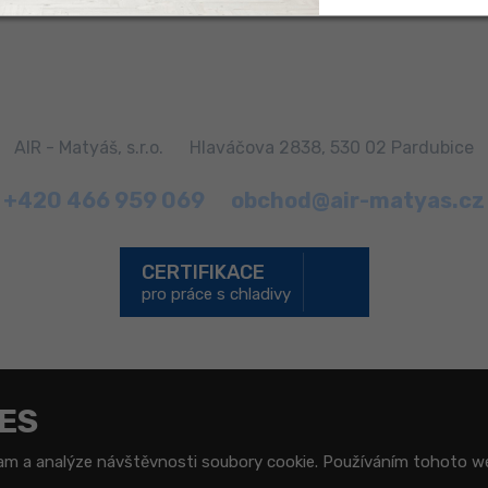
AIR - Matyáš, s.r.o.
Hlaváčova 2838, 530 02 Pardubice
+420 466 959 069
obchod@air-matyas.cz
CERTIFIKACE
pro práce s chladivy
ES
Mapa stránek
|
Podmínky použití
|
Bezpečnost a ochrana osobních údajů
© 2026, AIR - Matyáš, s.r.o. - všechna práva vyhrazena
lam a analýze návštěvnosti soubory cookie. Používáním tohoto we
Google ReCAPTCHA a platí pro něj
zásady ochrany osobních údajů
a
smluvní 