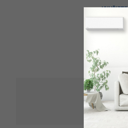
VYUŽIJTE
AIR-Maty
Provedeme V
nejvhodnější
Číst více
DŮLEŽITÉ
Matyáš 
Aby vám klim
servis a rev
Číst více