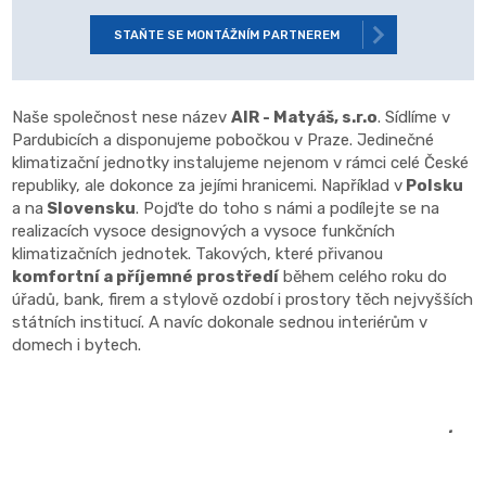
STAŇTE SE MONTÁŽNÍM PARTNEREM
Naše společnost nese název
AIR - Matyáš, s.r.o
. Sídlíme v
Pardubicích a disponujeme pobočkou v Praze. Jedinečné
klimatizační jednotky instalujeme nejenom v rámci celé České
republiky, ale dokonce za jejími hranicemi. Například v
Polsku
a na
Slovensk
u
. Pojďte do toho s námi a podílejte se na
realizacích vysoce designových a vysoce funkčních
klimatizačních jednotek. Takových, které přivanou
komfortní a příjemné prostředí
během celého roku do
úřadů, bank, firem a stylově ozdobí i prostory těch nejvyšších
státních institucí. A navíc dokonale sednou interiérům v
domech i bytech.
.