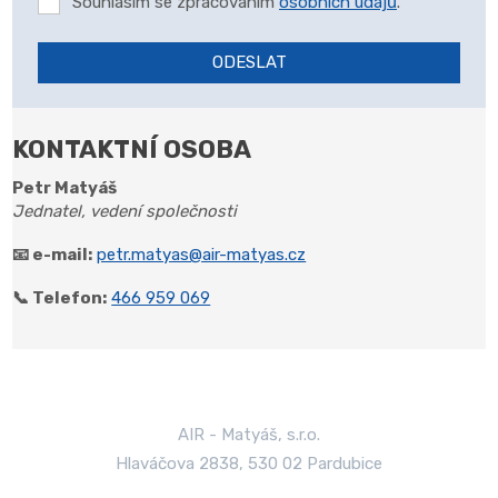
Souhlasím se zpracováním
osobních údajů
.
ODESLAT
Formulář
se
KONTAKTNÍ OSOBA
nepodařilo
odeslat.
Petr Matyáš
Jednatel, vedení společnosti
📧 e-mail:
petr.matyas@air-matyas.cz
📞 Telefon:
466 959 069
AIR - Matyáš, s.r.o.
Hlaváčova 2838, 530 02 Pardubice