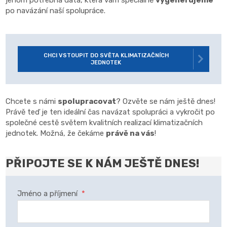
jenom potřebná data, která vám speciálně
vygenerujeme
po navázání naší spolupráce.
CHCI VSTOUPIT DO SVĚTA KLIMATIZAČNÍCH
JEDNOTEK
Chcete s námi
spolupracovat
? Ozvěte se nám ještě dnes!
Právě teď je ten ideální čas navázat spolupráci a vykročit po
společné cestě světem kvalitních realizací klimatizačních
jednotek. Možná, že čekáme
právě na vás
!
PŘIPOJTE SE K NÁM JEŠTĚ DNES!
Jméno a příjmení
*