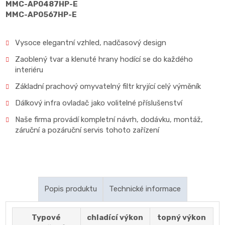
MMC-AP0487HP-E
MMC-AP0567HP-E
Vysoce elegantní vzhled, nadčasový design
Zaoblený tvar a klenuté hrany hodící se do každého
interiéru
Základní prachový omyvatelný filtr kryjící celý výměník
Dálkový infra ovladač jako volitelné příslušenství
Naše firma provádí kompletní návrh, dodávku, montáž,
záruční a pozáruční servis tohoto zařízení
Popis produktu
Technické informace
Široká lamela na výdechu zajišťuje optimální
Typové
chladící výkon
topný výkon
proudění a distribuci vzduchu