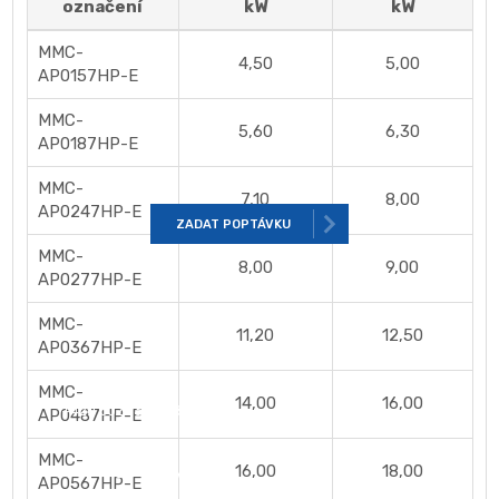
označení
kW
kW
Dostupnost:
Skladem
Vysoká účinnost díky novému výměníku s větší
MMC-
teplosměnnou plochou
4,50
5,00
Kód produktu:
Podstropní jednotky
AP0157HP-E
Vyšší vzduchový výkon, nižší hlučnost díky novému
motoru a optimalizaci proudění vzduchu
MMC-
5,60
6,30
AP0187HP-E
Jednoduchá instalace: možnost osadit samostatně
závěsy a vnitřní jednotku poté na ně snadno
MMC-
zavěsit pouhým nasunutím
7,10
8,00
AP0247HP-E
ZADAT POPTÁVKU
Čerpadlo kondenzátu jako příslušenství
MMC-
8,00
9,00
AP0277HP-E
Ochotně vám poradíme
MMC-
11,20
12,50
AP0367HP-E
MMC-
14,00
16,00
+420 602 734 038
AP0487HP-E
MMC-
16,00
18,00
obchod@air-matyas.cz
AP0567HP-E