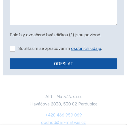
Položky označené hvězdičkou (*) jsou povinné.
Souhlasím se zpracováním
osobních údajů
.
ODESLAT
Formulář
se
nepodařilo
odeslat.
AIR - Matyáš, s.r.o.
Hlaváčova 2838, 530 02 Pardubice
+420 466 959 069
obchod@air-matyas.cz