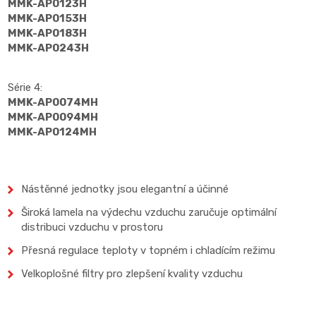
MMK-AP0123H
MMK-AP0153H
MMK-AP0183H
MMK-AP0243H
Série 4:
MMK-AP0074MH
MMK-AP0094MH
MMK-AP0124MH
Nástěnné jednotky jsou elegantní a účinné
Široká lamela na výdechu vzduchu zaručuje optimální
distribuci vzduchu v prostoru
Přesná regulace teploty v topném i chladícím režimu
Velkoplošné filtry pro zlepšení kvality vzduchu