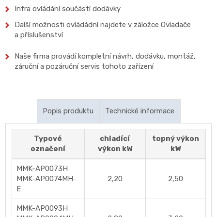
Infra ovládání součástí dodávky
Další možnosti ovládádní najdete v záložce Ovladače
a příslušenství
Naše firma provádí kompletní návrh, dodávku, montáž,
záruční a pozáruční servis tohoto zařízení
Popis produktu
Technické informace
Přesná regulace teploty
Typové
chladící
topný výkon
označení
výkon kW
kW
Automatický restart po výpadku napájení
Dostupnost:
Skladem
Funkce samočištění: zamezuje vzniku plísní
MMK-AP0073H
Kód produktu:
Nástěnné jednotky
MMK-AP0074MH-
2,20
2,50
Kvalitní a účinná filtrace vzduchu
E
Nízká hlučnost - pouhých 28 dB(A)
MMK-AP0093H
Optimální distribuce vzduchu