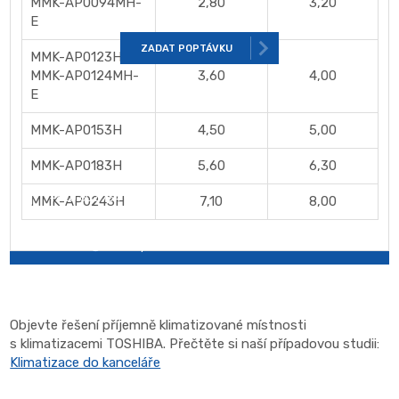
MMK-AP0094MH-
2,80
3,20
E
ZADAT POPTÁVKU
MMK-AP0123H
MMK-AP0124MH-
3,60
4,00
E
Ochotně vám poradíme
MMK-AP0153H
4,50
5,00
MMK-AP0183H
5,60
6,30
+420 602 734 038
MMK-AP0243H
7,10
8,00
obchod@air-matyas.cz
Objevte řešení příjemně klimatizované místnosti
s klimatizacemi TOSHIBA. Přečtěte si naší případovou studii:
Klimatizace do kanceláře