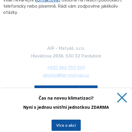
však neváhejte
kontaktovat
osobně na našich pobočkách,
telefonicky nebo písemně. Rádi vám zodpovíme jakékoliv
otázky.
AIR - Matyáš, s.r.o.
Hlaváčova 2838, 530 02 Pardubice
+420 466 959 069
obchod@air-matyas.cz
CERTIFIKACE
pro práce s chladivy
Čas na novou klimatizaci?
Nyní s jednou vnitřní jednotkou ZDARMA
Více o akci
Mapa stránek
|
Podmínky použití
|
Bezpečnost a ochrana osobních údajů
TENTO WEB VYUŽÍVÁ
© 2026, AIR - Matyáš, s.r.o. - všechna práva vyhrazena