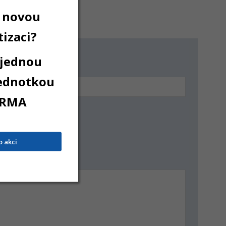
 novou
izaci?
 jednou
Telefon
jednotkou
RMA
o akci