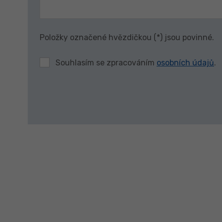
Položky označené hvězdičkou (*) jsou povinné.
Souhlasím se zpracováním
osobních údajů
.
Formulář
se
nepodařilo
odeslat.