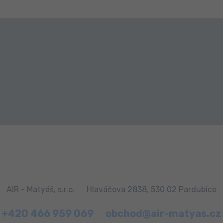
AIR - Matyáš, s.r.o.
Hlaváčova 2838, 530 02 Pardubice
+420 466 959 069
obchod@air-matyas.cz