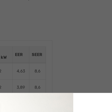
EER
SEER
 k
W
opení
2
4,63
8,6
2
3,89
8,6
5
3,41
7,8