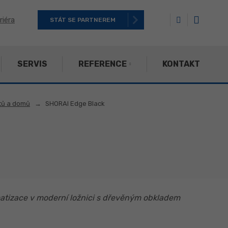
riéra
STÁT SE PARTNEREM
SERVIS
REFERENCE
KONTAKT
ytů a domů
SHORAI Edge Black