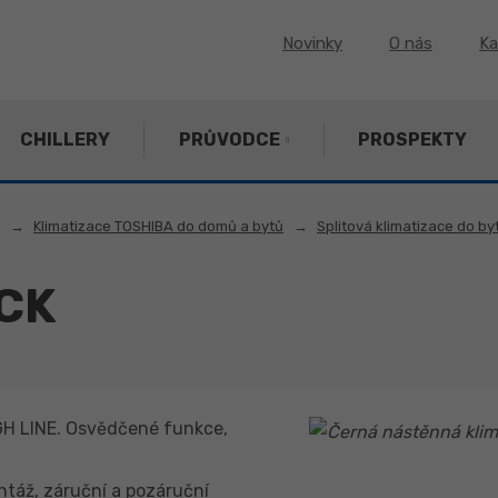
Novinky
O nás
Ka
CHILLERY
PRŮVODCE
PROSPEKTY
Klimatizace TOSHIBA do domů a bytů
Splitová klimatizace do b
CK
GH LINE. Osvědčené funkce,
ntáž, záruční a pozáruční