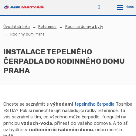
Úvodní stránka
Reference
Rodinné domy a byty
Rodinný dům Praha
INSTALACE TEPELNÉHO
ČERPADLA DO RODINNÉHO DOMU
PRAHA
Chcete se seznámit s
výhodami
tepelného čerpadla
Toshiba
ESTIA? Pak si nenechte ujít následující řádky reference. Ta
vás seznámí s tím, co všechno může čerpadlo, fungující na
principu
vzduch-voda
, přinést do vašeho domova. A to ať
už bydlíte v
rodinném či řadovém domu
, nebo menším
bytě.