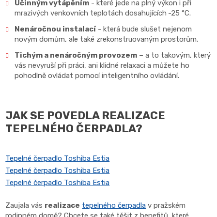
Účinným vytápěním
- které jede na plný výkon i při
mrazivých venkovních teplotách dosahujících
-25 °C.
Nenáročnou instalací
- která bude slušet nejenom
novým domům, ale také zrekonstruovaným prostorům.
Tichým a nenáročným provozem
– a to takovým, který
vás nevyruší při práci, ani klidné relaxaci a můžete ho
pohodlně ovládat pomocí inteligentního ovládání.
JAK SE POVEDLA REALIZACE
TEPELNÉHO ČERPADLA?
Tepelné čerpadlo Toshiba Estia
Tepelné čerpadlo Toshiba Estia
Tepelné čerpadlo Toshiba Estia
Zaujala vás
realizace
tepelného čerpadla
v pražském
rodinném domě? Chcete se také těšit z benefitů, které