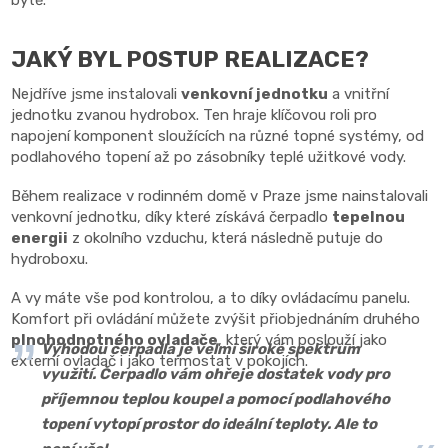
JAKÝ BYL POSTUP REALIZACE?
Nejdříve jsme instalovali
venkovní jednotku
a vnitřní
jednotku zvanou hydrobox. Ten hraje klíčovou roli pro
napojení komponent sloužících na různé topné systémy, od
podlahového topení až po zásobníky teplé užitkové vody.
Během realizace v rodinném domě v Praze jsme nainstalovali
venkovní jednotku, díky které získává čerpadlo
tepelnou
energii
z okolního vzduchu, která následně putuje do
hydroboxu.
A vy máte vše pod kontrolou, a to díky ovládacímu panelu.
Komfort při ovládání můžete zvýšit přiobjednáním druhého
plnohodnotného ovladače
, který vám poslouží jako
Výhodou čerpadla je velmi široké spektrum
externí ovladač i jako termostat v pokojích.
využití. Čerpadlo vám ohřeje dostatek vody pro
příjemnou teplou koupel a pomocí podlahového
topení vytopí prostor do ideální teploty. Ale to