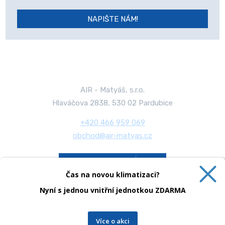
NAPIŠTE NÁM!
Formulář
se
nepodařilo
odeslat.
AIR - Matyáš, s.r.o.
Hlaváčova 2838, 530 02 Pardubice
+420 466 959 069
obchod@air-matyas.cz
CERTIFIKACE
pro práce s chladivy
Čas na novou klimatizaci?
Nyní s jednou vnitřní jednotkou ZDARMA
Více o akci
Mapa stránek
|
Podmínky použití
|
Bezpečnost a ochrana osobních údajů