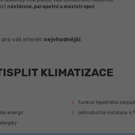
 být
nástěnné, parapetní a mezistropní
 pro váš interiér
nejvhodnější
.
TISPLIT KLIMATIZACE
funkce tepelného čerpad
ebě energií
jednoduchá instalace a 
alergiky