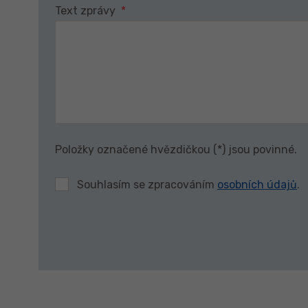
Text zprávy
*
Položky označené hvězdičkou (*) jsou povinné.
Souhlasím se zpracováním
osobních údajů
.
Formulář
se
nepodařilo
odeslat.