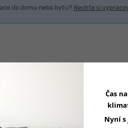
izace do domu nebo bytu?
Nechte si vypraco
MEZISTROPNÍ
EDNOTKY
KAZETO
JEDNOTKY
Čas na
klimat
Nyní s