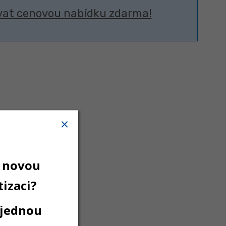
vat cenovou nabídku zdarma!
VÉ JEDNOTKY
VENKOVNÍ JEDNOTKY
 novou
izaci?
 jednou