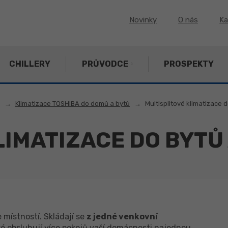
Novinky
O nás
Ka
CHILLERY
PRŮVODCE
PROSPEKTY
Klimatizace TOSHIBA do domů a bytů
Multisplitové klimatizace 
LIMATIZACE DO BYTŮ
 místností. Skládají se
z jedné venkovní
eré obsluhují více pokojů vaší domácnosti najednou.