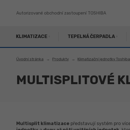
Autorizované obchodní zastoupení TOSHIBA
KLIMATIZACE
TEPELNÁ ČERPADLA
Úvodní stránka
Produkty
Klimatizační jednotky Toshiba
MULTISPLITOVÉ K
Multisplit klimatizace
představují systém pro více
jednotky
a
dvou až pěti vnitřních jednotek
, kt