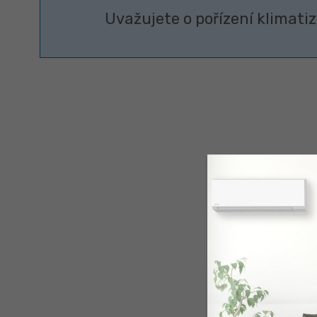
Uvažujete o pořízení klimat
NÁSTĚNNÉ JEDNOTKY
PARAPETNÍ J