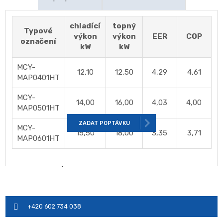
Kompresor Twin-Rotary s plně inverterovým
chladící
topný
Typové
řízením
výkon
výkon
EER
COP
označení
Dostupnost:
Skladem
kW
kW
Nízká hlučnost, kompaktní design
Kód produktu:
Venkovní jednotky S-MMSi
Jednoduchá skladba rozvodů a elektroinstalace
MCY-
12,10
12,50
4,29
4,61
MAP0401HT
Venkovní jednotka nevyžaduje betonový základ ani
ocelovou konstrukci
MCY-
14,00
16,00
4,03
4,00
Nejvyšší účinnost ( EER a COP )
MAP0501HT
ZADAT POPTÁVKU
MCY-
15,50
18,00
3,35
3,71
MAP0601HT
Ochotně vám poradíme
+420 602 734 038