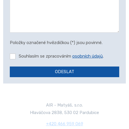
Položky označené hvězdičkou (*) jsou povinné.
Souhlasím se zpracováním
osobních údajů
.
ODESLAT
Formulář
se
nepodařilo
odeslat.
AIR - Matyáš, s.r.o.
Hlaváčova 2838, 530 02 Pardubice
+420 466 959 069