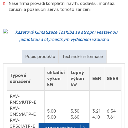
Naše firma provádí kompletní návrh, dodávku, montáž,
záruční a pozáruční servis tohoto zařízení
Popis produktu
Technické informace
Možnost kombinace s venkovní jednotkou Digital
chladící
topný
Typové
Inverter nebo Super Digital Inverter ( jednofázový,
výkon
výkon
EER
SEER
označení
třífázový )
Dostupnost:
Skladem
kW
kW
Přesná distribuce vzduchu
Kód produktu:
RAV-RM***1UTP-E
RAV-
Nadčasový design krycího panelu, který je součástí
RM561UTP-E
dodávky
RAV-
5,00
5,30
3,21
6,34
GM561ATP-E
Krycí panel lze snadno vyjmout a vyčistit
5,00
5,60
4,10
7,61
RAV-
Přesná regulace teploty, tichý provoz
GP561ATP-E