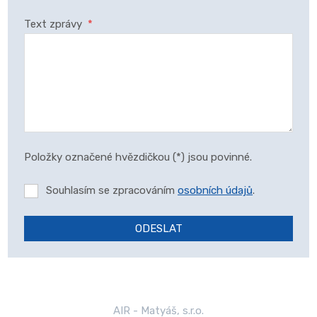
Text zprávy
*
Položky označené hvězdičkou (*) jsou povinné.
Souhlasím se zpracováním
osobních údajů
.
ODESLAT
Formulář
se
nepodařilo
odeslat.
AIR - Matyáš, s.r.o.