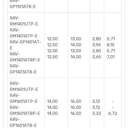
RAV-
GP1101AT8-E
Technický list RAV-RM801UTP-E, RAV-GM801ATP-E
pdf
RAV-
1.10 MB
RM1401UTP-E
RAV-
Technický list RAV-RM901UTP-E, RAV-GM901ATP-E
pdf
GM1401ATP-E
12,00
13,00
2,80
5,71
1.08 MB
RAV-GP1401AT-
12,50
14,00
3,96
8,15
E
12,00
13,00
2,80
5,71
Technický list RAV-RM1101UTP-E, RAV-GM1101AT8P-E
RAV-
12,50
14,00
3,65
7,01
GM1401AT8P-E
pdf
1.10 MB
RAV-
GP1401AT8-E
Technický list RAV-RM1101UTP-E, RAV-GM1101ATP-E
pdf
1.10 MB
RAV-
RM1601UTP-E
Technický list RAV-RM1401UTP-E, RAV-GM1401AT8P-E
RAV-
GM1601ATP-E
14,00
16,00
3,12
-
pdf
1.10 MB
RAV-
14,00
16,00
3,12
-
GM1601AT8P-E
14,00
16,00
3,23
6,72
Technický list RAV-RM1401UTP-E, RAV-GM1401ATP-E
RAV-
pdf
1.10 MB
GP1601AT8-E