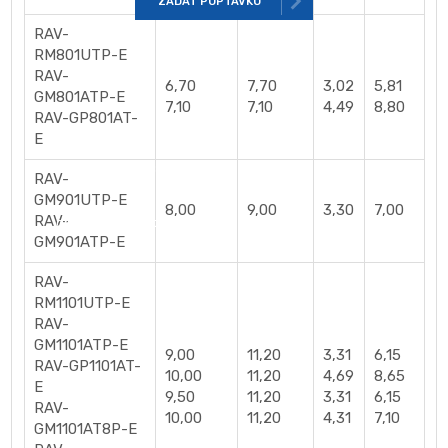
ZADAT POPTÁVKU
Ovladač jako příslušenství
RAV-
RM801UTP-E
RAV-
Ochotně vám poradíme
6,70
7,70
3,02
5,81
GM801ATP-E
7,10
7,10
4,49
8,80
RAV-GP801AT-
E
+420 602 734 038
RAV-
GM901UTP-E
8,00
9,00
3,30
7,00
RAV-
obchod@air-matyas.cz
GM901ATP-E
RAV-
RM1101UTP-E
Objevte řešení příjemně klimatizované místnosti
RAV-
s klimatizacemi TOSHIBA. Přečtěte si naší případovou studii:
GM1101ATP-E
Klimatizace do kanceláře
9,00
11,20
3,31
6,15
RAV-GP1101AT-
10,00
11,20
4,69
8,65
E
9,50
11,20
3,31
6,15
RAV-
Technický list RAV-RM561UTP-E, RAV-GM561ATP-E
pdf
10,00
11,20
4,31
7,10
GM1101AT8P-E
1.10 MB